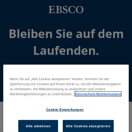
Bleiben Sie auf dem
Laufenden.
Wenn Sie auf „Alle Cookies akzeptieren“ klicken, stimmen Sie der
Speicherung von Cookies auf Ihrem Gerät zu, um die Websitenavigation
zu verbessern, die Websitenutzung zu analysieren und unsere
E-Mail-Adresse:
*
Marketingbemühungen zu unterstützen.
Datenschutz-Bestimmungen
Cookie-Einstellungen
Land:
*
Alle ablehnen
Alle Cookies akzeptieren
Art der Institution:
*