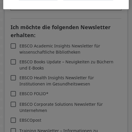
Ich möchte die folgenden Newsletter
erhalten:
EBSCO Academic Insights Newsletter für
wissenschaftliche Bibliotheken
EBSCO Books Update – Neuigkeiten zu Büchern
und E-Books
EBSCO Health Insights Newsletter für
Institutionen im Gesundheitswesen
EBSCO FOLIO*
EBSCO Corporate Solutions Newsletter für
Unternehmen
EBSCO
post
Training Newsletter – Informationen zu