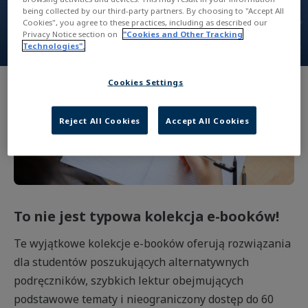
being collected by our third-party partners. By choosing to "Accept All
Cookies", you agree to these practices, including as described our
Privacy Notice section on
"Cookies and Other Tracking
Technologies".
Cookies Settings
Reject All Cookies
Accept All Cookies
To nie jest typowa kolekcja e-booków!
Te wyjątkowe kolekcje e-booków oferują rozwiązania
dla studentów poszukujących alternatywnych
podręczników, szybkich lektur obejmujących
podstawowe tematy i nieograniczony dostęp do 60