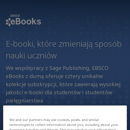
E-booki, które zmieniają sposób
nauki uczniów
We współpracy z Sage Publishing, EBSCO
eBooks z dumą oferuje cztery unikalne
kolekcje subskrypcji, które zawierają wysokiej
jakości e-booki dla studentów i studentów
pielęgniarstwa.
Wypełnij formularz
We and our partners may use cookies, pixels, and similar
technologies to collect information about you, including about your
browsing activities and devices. This may result in your information