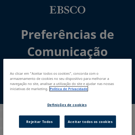
Preferências de
Comunicação
Ao clicar em "Aceitar todos os cookies", concorda com o
armazenamento de cookies no seu dispositivo para melhorar a
navegação no site, analisar a utilização do site e ajudar nas nossas
iniciativas de marketing.
Política de Privacidade
Endereço de e-mail:
*
Definições de cookies
País:
*
Rejeitar Todos
Aceitar todos os cookies
Tipo de instituição:
*