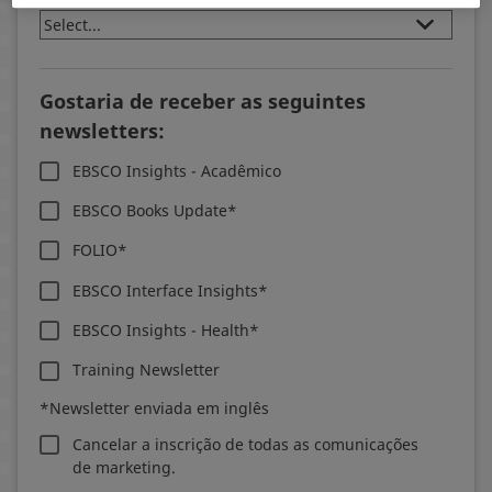
Gostaria de receber as seguintes
newsletters:
EBSCO Insights - Acadêmico
EBSCO Books Update*
FOLIO*
EBSCO Interface Insights*
EBSCO Insights - Health*
Training Newsletter
*Newsletter enviada em inglês
Cancelar a inscrição de todas as comunicações
de marketing.