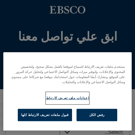
ابق علي تواصل معنا
نستخدم ملفات تعريف الارتباط للسماح لموقعنا بالعمل بشكل صحيح، ولتخصيص
المحتوى والإعلانات، ولتوفير ميزات وسائل التواصل الاجتماعي ولتحليل حركة المرور
على الموقع. ونشارك أيضًا المعلومات حول استخدامك موقعنا مع شركائنا على مستوى
البريد الإلكترونى:
*
وسائل التواصل الاجتماعي والإعلانات والتحليلات.
إعدادات ملف تعريف الارتباط
البلد:
*
رفض الكل
قبول ملفات تعريف الارتباط كلها
المجال:
*